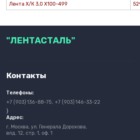
Лента Х/К 3,0 Х100-499
52
"ЛЕНТАСТАЛЬ"
Контакты
Телефоны:
+7 (903)
136-88-75
+7 (903)
146-33-22
}
Адрес:
г. Москва, ул. Генерала Дорохова,
влд. 12, стр. 1, оф. 1