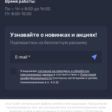
Время работы:
Пн — Чт с 8:00 до 16:00
Пт 8:00-15:00
Узнавайте о новинках и акциях!
Подпишитесь на бесплатную рассылку
Я выражаю
согласие на передачу и обработку
персональных данных
в соответствии с
Политикой
конфиденциальности
(согласно категориям и целям,
*
поименованным в п. 4.2.6)
Этот сайт использует файлы cookie и метаданные. Продолжая
© 2012 - 2026 ООО "ПП "Лентапром"
просматривать его, вы соглашаетесь на использование нами
Политика конфиденциальности
файлов cookie и метаданных в соответствии с
Политикой